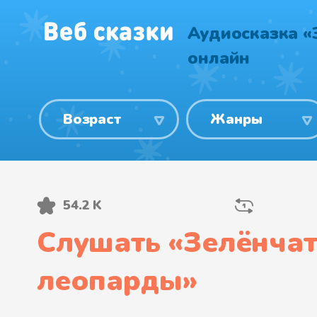
Аудиосказка «
онлайн
Возраст
Жанры
54.2 K
Слушать «
Зелёнча
леопарды
»