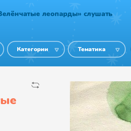
Зелёнчатые леопарды» слушать
Категории
Тематика
тые