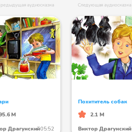
редыдущая аудиосказка
Следующая аудиосказка
ари
Похититель собак
95.6 М
2.1 М
ор Драгунский
05:52
Виктор Драгунский