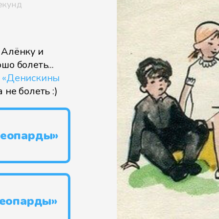
екунд
 Алёнку и
шо болеть...
и
«Денискины
не болеть :)
леопарды»
леопарды»