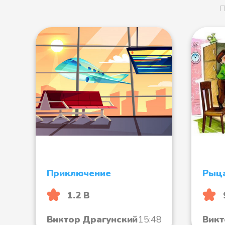
П
Приключение
Рыц
1.2 B
Виктор Драгунский
15:48
Викт