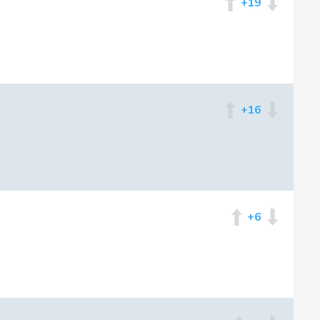
+19
+16
+6