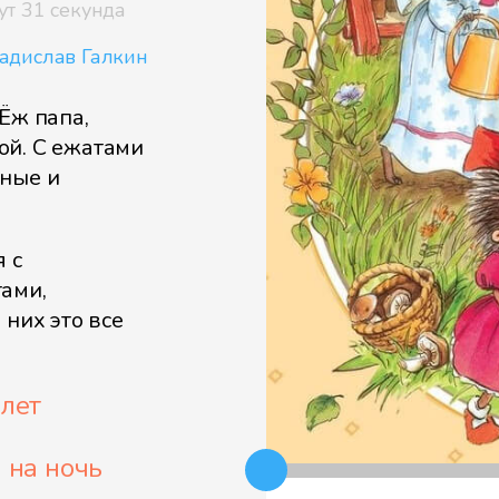
ут 31 секунда
адислав Галкин
Ёж папа,
ой. С ежатами
ьные и
я с
ами,
 них это все
 лет
 на ночь