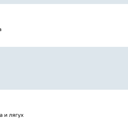
Уборка
а
Спячка
Новый год
 и лягух