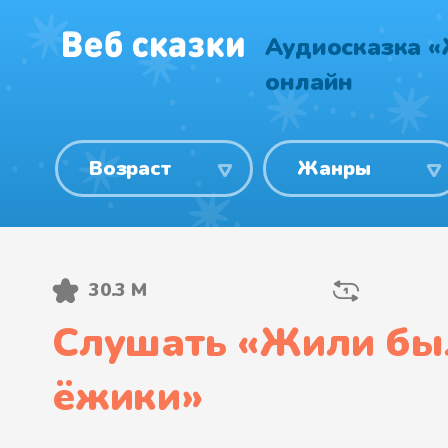
Аудиосказка 
онлайн
Возраст
Жанры
30.3 М
Слушать «
Жили бы
ёжики
»