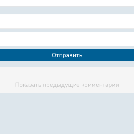
Орехи
Сосновая жв
Лягух-путеш
Показать предыдущие комментарии
Как Вовка по