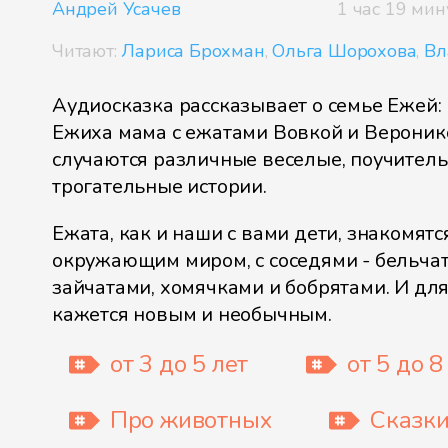
Андрей Усачев
1 час 19 мин
Читают:
Лариса Брохман
,
Ольга Шорохова
,
Вл
Аудиосказка рассказывает о семье Ежей: 
Ежиха мама с ежатами Вовкой и Вероник
случаются различные веселые, поучител
трогательные истории.
Ежата, как и наши с вами дети, знакомятс
окружающим миром, с соседями - бельчат
зайчатами, хомячками и бобрятами. И для
кажется новым и необычным.
от 3 до 5 лет
от 5 до 8
Про животных
Сказки