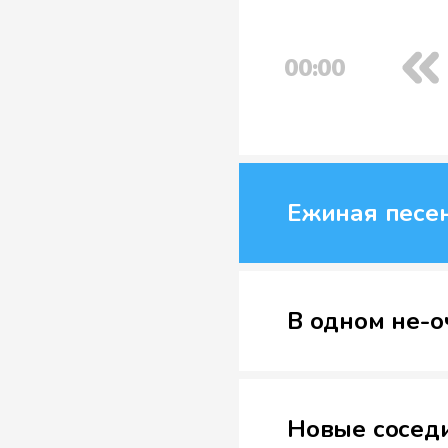
00:00
Ежиная песе
В одном не-о
Новые сосед