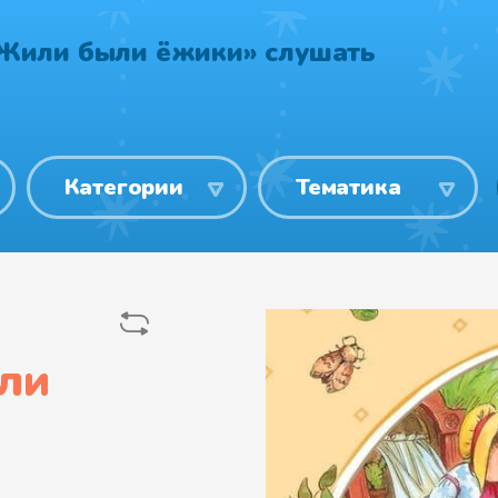
«Жили были ёжики» слушать
Категории
Тематика
ли