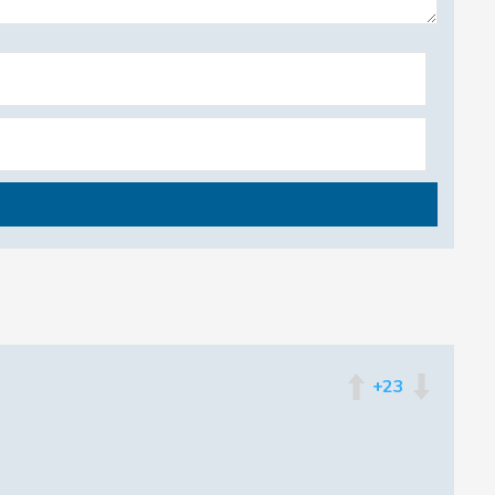
ачка
ественник
+23
бедил волка