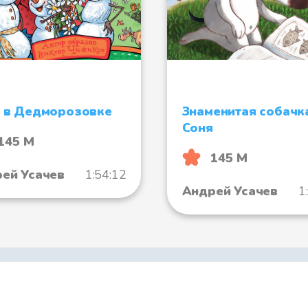
Жуки
 в Дедморозовке
Знаменитая собачк
Как в доме п
Соня
145 М
145 М
ей Усачев
1:54:12
Андрей Усачев
1
За грибами
Как Вовка уч