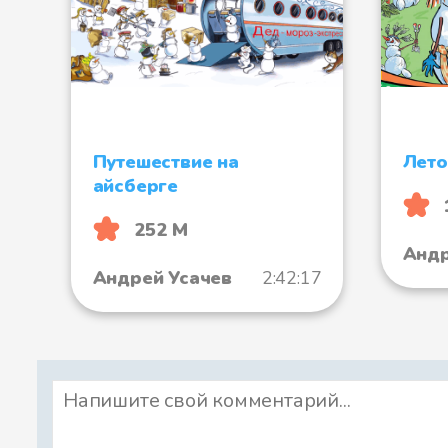
Путешествие на
Лето
айсберге
252 М
Андр
Андрей Усачев
2:42:17