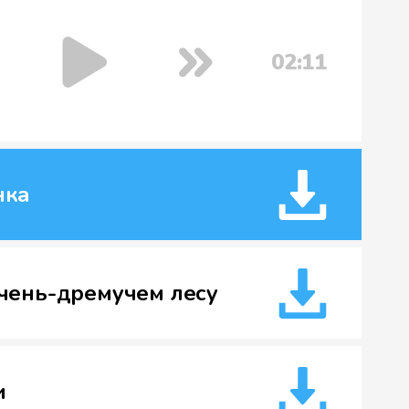
02:11
нка
чень-дремучем лесу
и