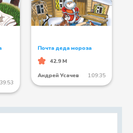
а
Почта деда мороза
оявился Лягух
42.9 М
Андрей Усачев
1:09:35
:39:53
ился плавать