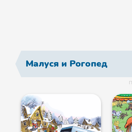
Малуся и Рогопед
П