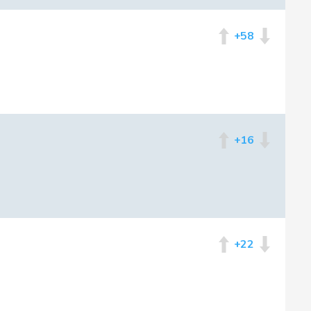
+58
+16
+22