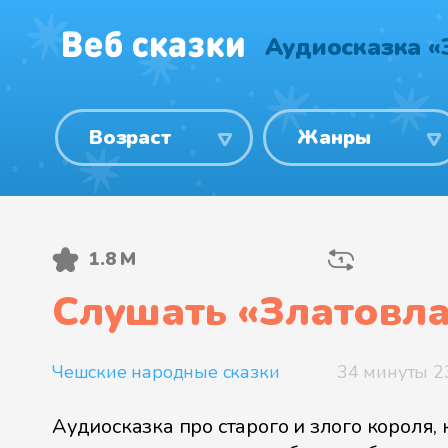
Аудиосказка «
Возраст
Жанры
1.8 М
Слушать «
Златовла
Чешские народные сказки
34 минуты 2
Аудиосказка про старого и злого короля,