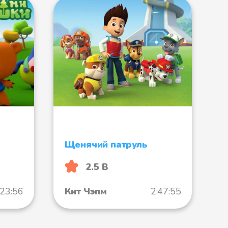
Щенячий патруль
2.5 B
:23:56
Кит Чэпм
2:47:55