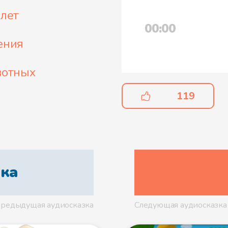
 лет
00:00
ения
вотных
119
ка
редыдущая аудиосказка
Следующая аудиосказка