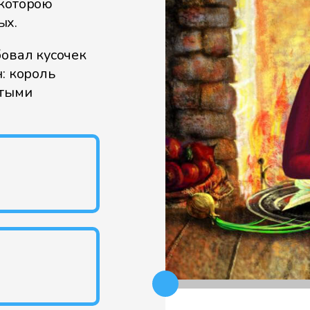
 которою
ых.
бовал кусочек
: король
отыми