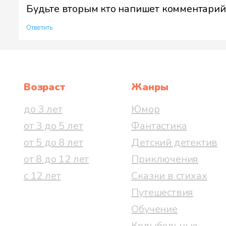
Будьте вторым кто напишет комментарий 
Ответить
Возраст
Жанры
до 3 лет
Юмор
от 3 до 5 лет
Фантастика
от 5 до 8 лет
Детский детектив
от 8 до 12 лет
Приключения
с 12 лет
Сказки в стихах
Путешествия
Обучение
Колыбельные