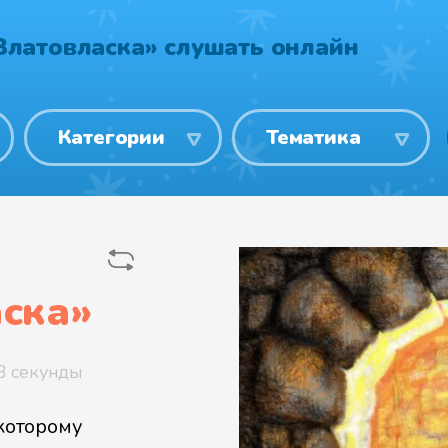
Златовласка» слушать онлайн
Категории
Тематика
ска
»
3 секунды
 которому