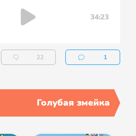
34:23
22
1
Голубая змейка