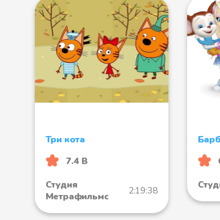
Три кота
Бар
7.4 B
Студия
Студ
2:19:38
Метрафильмс