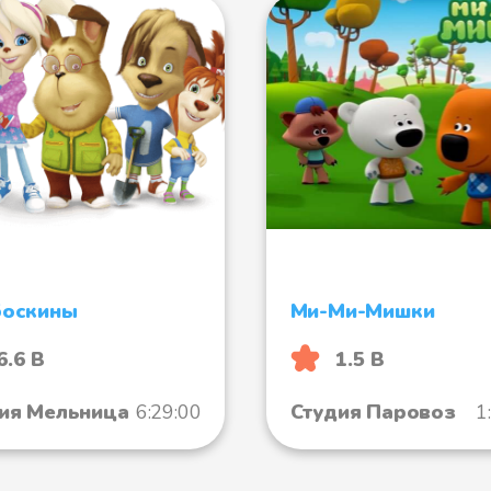
боскины
Ми-Ми-Мишки
6.6 B
1.5 B
ия Мельница
6:29:00
Студия Паровоз
1