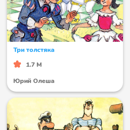
Три толстяка
1.7 М
Юрий Олеша