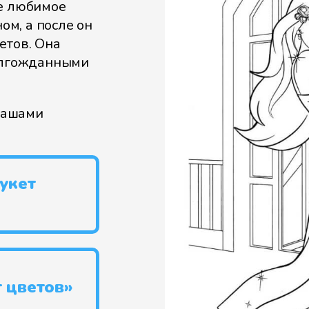
ое любимое
ом, а после он
етов. Она
долгожданными
дашами
укет
т цветов»