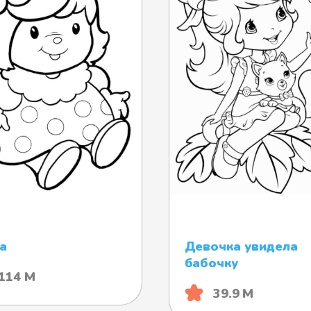
а
Девочка увидела
бабочку
114 М
39.9 М