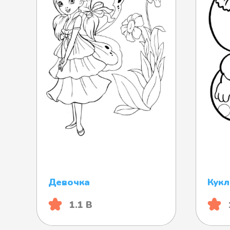
Девочка
Кукл
1.1 B