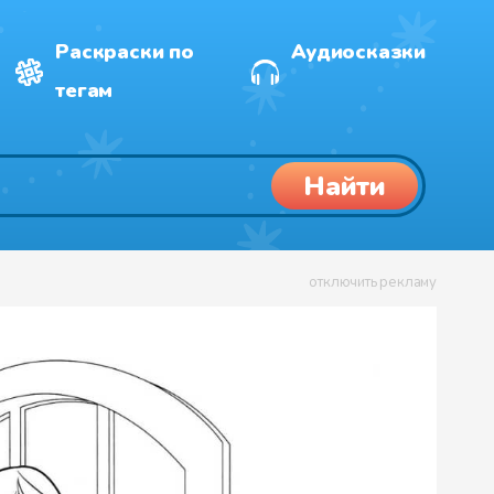
Раскраски по
Аудиосказки
тегам
Найти
отключить рекламу