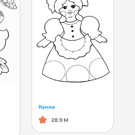
Кукла
28.9 М