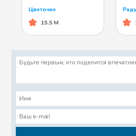
Цветочек
Раду
15.5 М