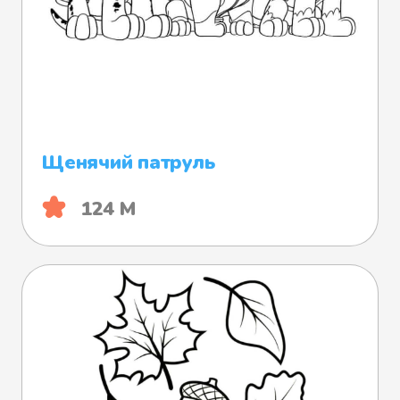
Щенячий патруль
124 М