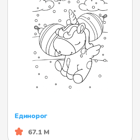
Единорог
67.1 М