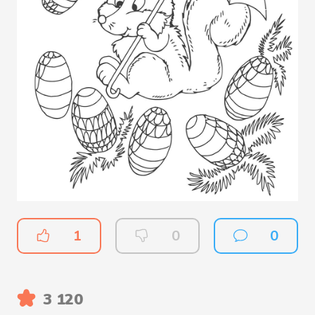
1
0
0
3 120