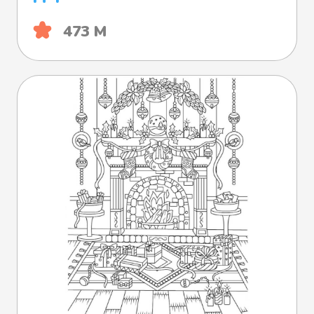
473 М