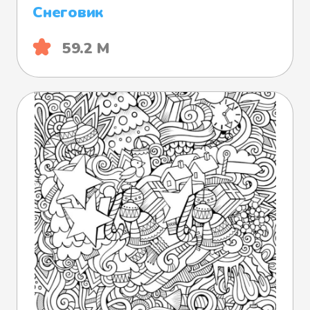
Снеговик
59.2 М