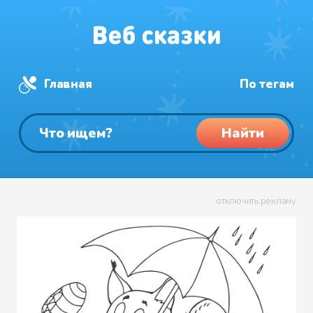
Главная
По тегам
Найти
отключить рекламу