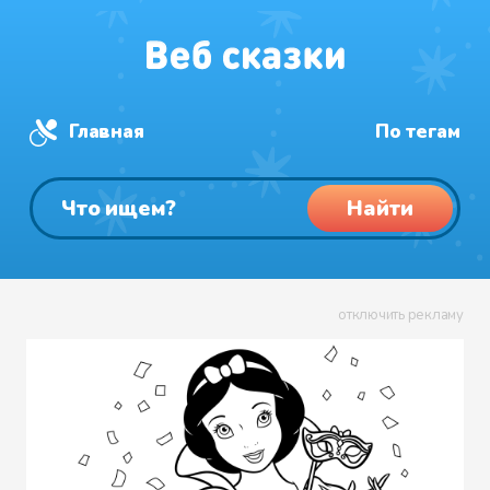
Главная
По тегам
Найти
отключить рекламу