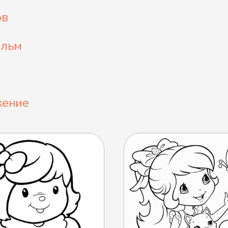
ов
ильм
жение