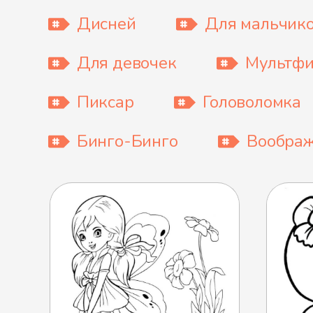
Дисней
Для мальчик
Для девочек
Мультф
Пиксар
Головоломка
Бинго-Бинго
Вообра