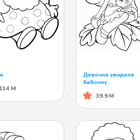
а
Девочка увидела
бабочку
114 М
39.9 М