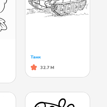
Танк
32.7 М