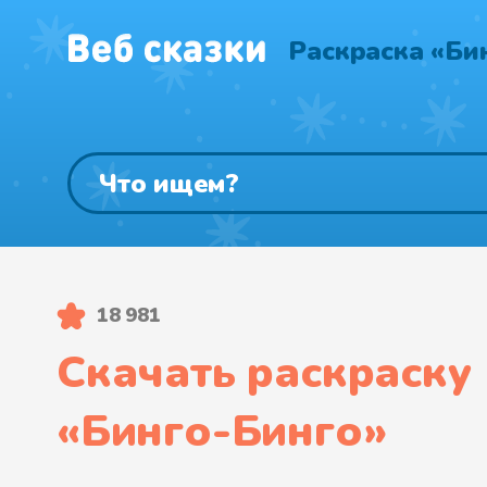
Раскраска «Би
18 981
Скачать раскраску
«
Бинго-Бинго
»