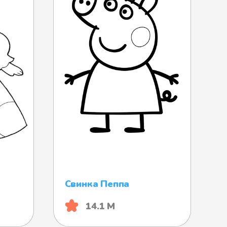
Свинка Пеппа
14.1 М