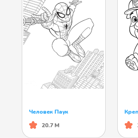
Человек Паук
Кре
20.7 М