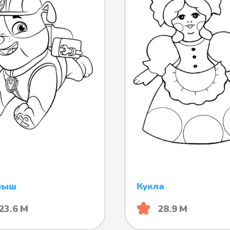
пыш
Кукла
23.6 М
28.9 М