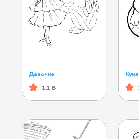
Девочка
Кукл
1.1 B