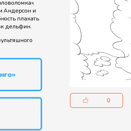
оловоломка».
и Андерсон и
бность плакать
ак дельфин.
мультяшного
нго»
0
»