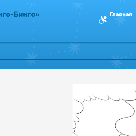
нго-Бинго»
Главная