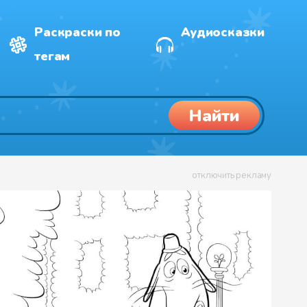
Раскраски по
Аудиосказки
тегам
Найти
отключить рекламу