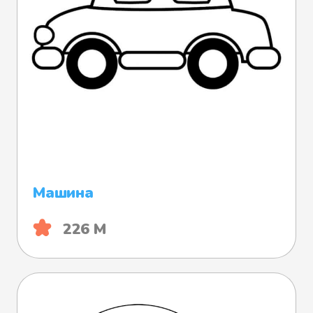
Машина
226 М