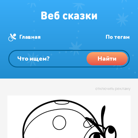
Главная
По тегам
Найти
отключить рекламу