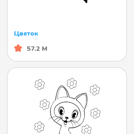
Цветок
57.2 М