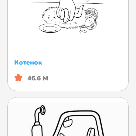
Котенок
46.6 М