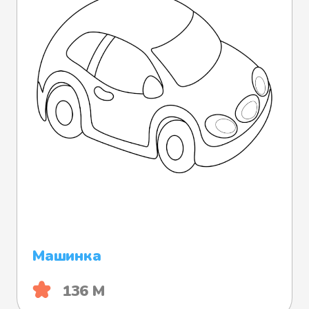
Машинка
136 М