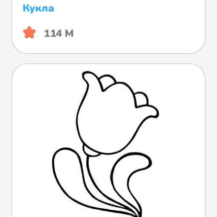
Кукла
114 М