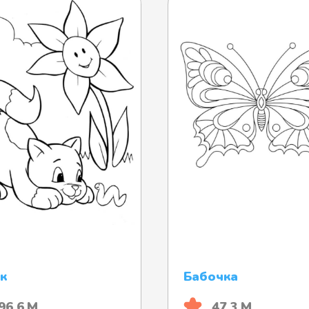
к
Бабочка
96.6 М
47.3 М