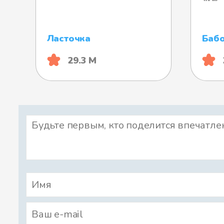
Ласточка
Баб
29.3 М