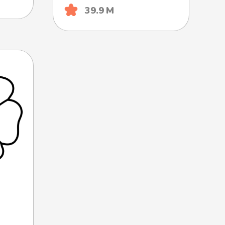
39.9 М