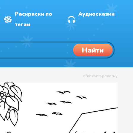
Раскраски по
Аудиосказки
тегам
Найти
отключить рекламу