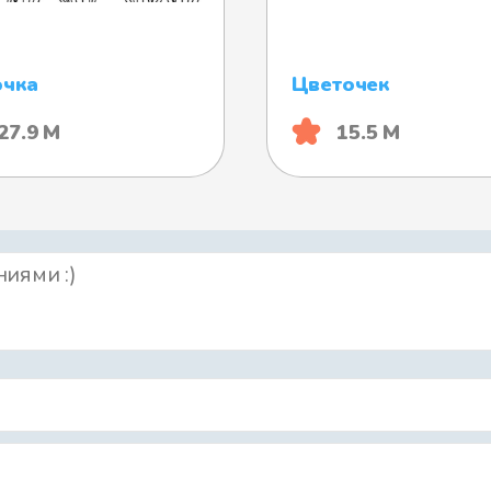
очка
Цветочек
27.9 М
15.5 М