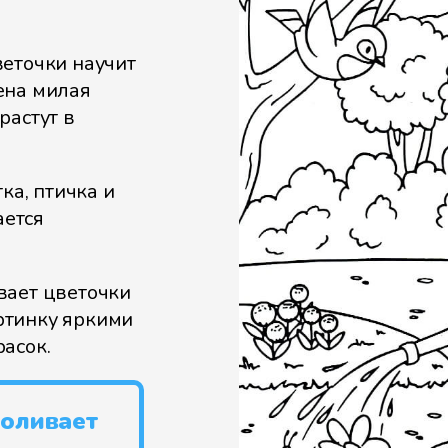
веточки научит
ена милая
растут в
ка, птичка и
ается
вает цветочки
артинку яркими
асок.
поливает