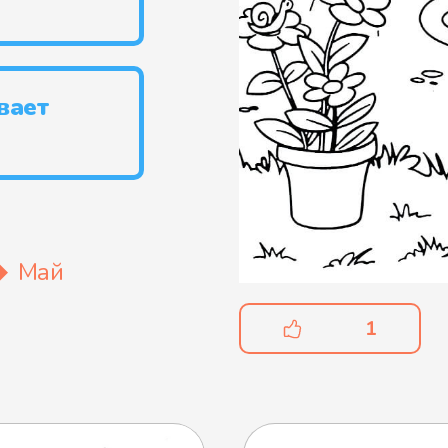
вает
Май
1