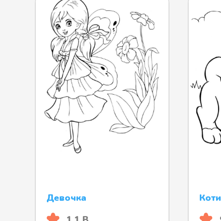
Девочка
Коти
1.1 B