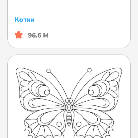
Котик
96.6 М