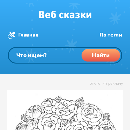
Главная
По тегам
Найти
отключить рекламу