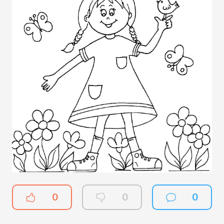
0
0
0