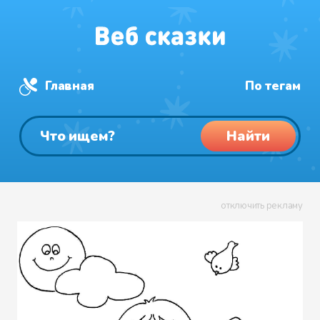
Главная
По тегам
Найти
отключить рекламу