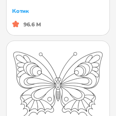
Котик
96.6 М