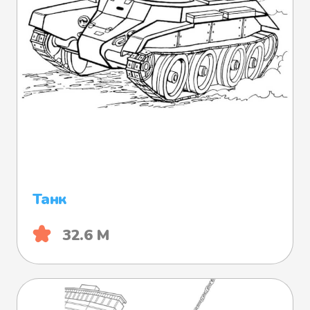
Танк
32.6 М