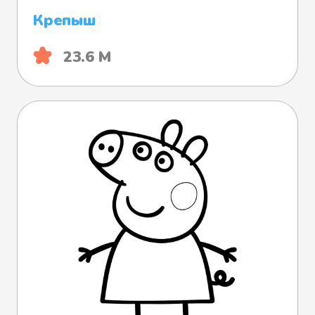
Крепыш
23.6 М