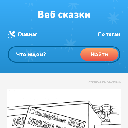
Главная
По тегам
Найти
отключить рекламу