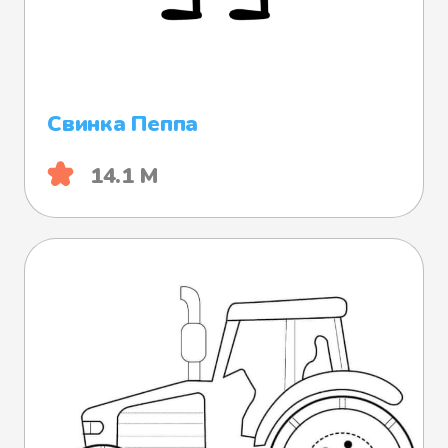
Свинка Пеппа
14.1 М