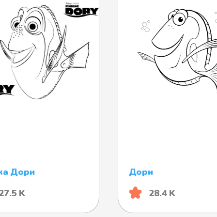
ка Дори
Дори
27.5 K
28.4 K