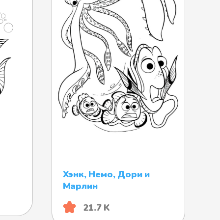
Хэнк, Немо, Дори и
Марлин
21.7 K