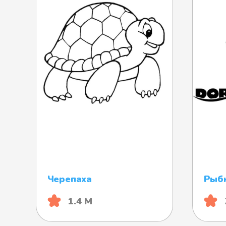
Черепаха
Рыб
1.4 М