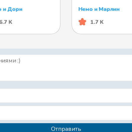
 и Дори
Немо и Марлин
6.7 K
1.7 K