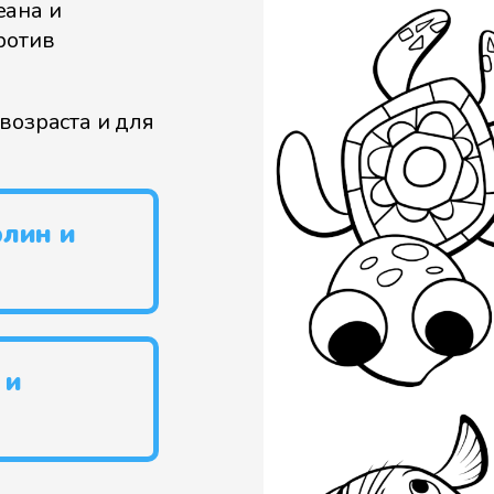
еана и
ротив
возраста и для
рлин и
 и