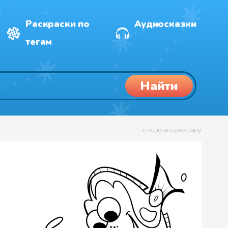
Раскраски по
Аудиосказки
тегам
Найти
отключить рекламу