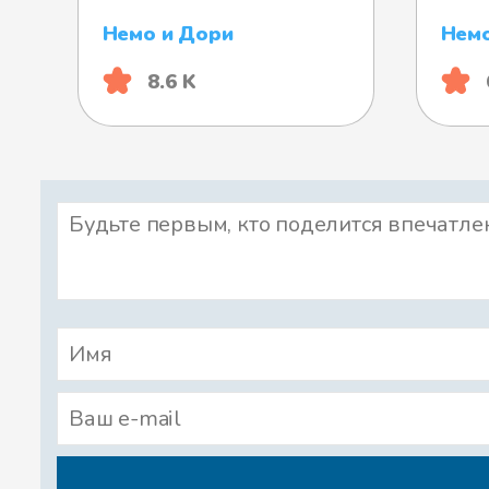
Немо и Дори
Немо
8.6 K