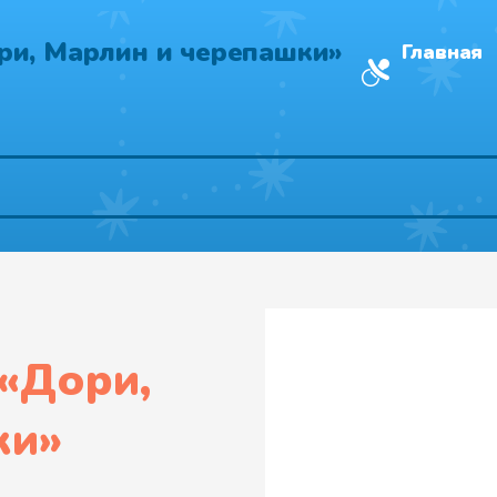
ри, Марлин и черепашки»
Главная
«
Дори,
ки
»