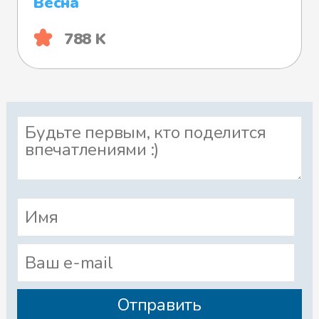
Весна
788 K