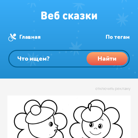
Главная
По тегам
Найти
отключить рекламу