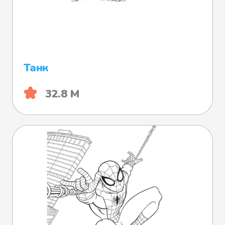
Танк
32.8 М