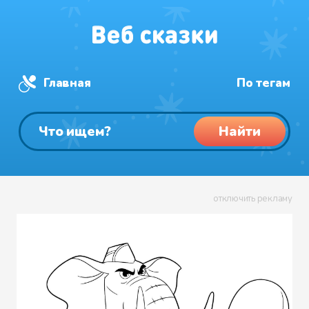
Главная
По тегам
Найти
отключить рекламу