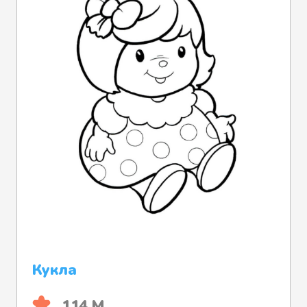
Кукла
114 М