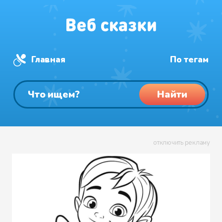
Главная
По тегам
Найти
отключить рекламу