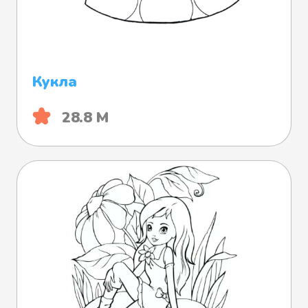
Кукла
28.8 М