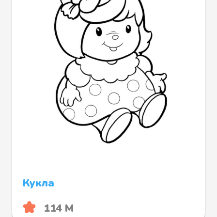
Кукла
114 М