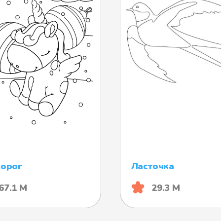
норог
Ласточка
67.1 М
29.3 М