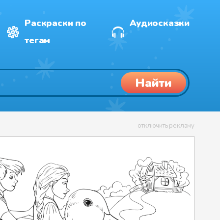
Раскраски по
Аудиосказки
тегам
Найти
отключить рекламу