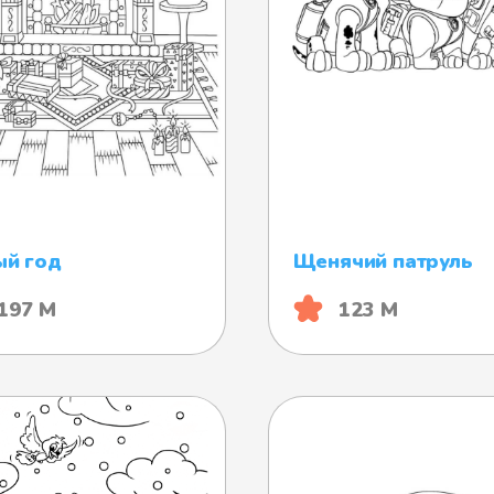
ый год
Щенячий патруль
197 М
123 М