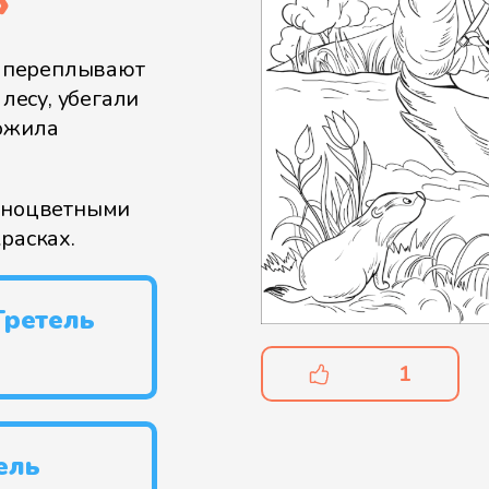
»
ль переплывают
 лесу, убегали
ложила
азноцветными
расках.
Гретель
1
ель