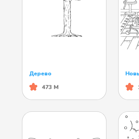
Дерево
Нов
473 М