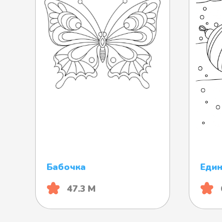
Бабочка
Еди
47.3 М