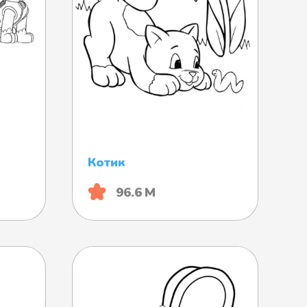
Котик
96.6 М