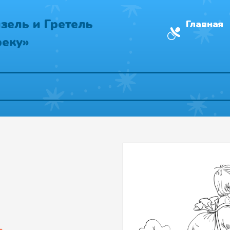
зель и Гретель
Главная
реку»