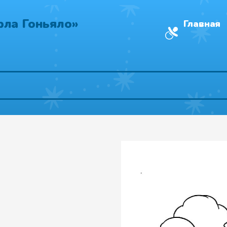
рла Гоньяло»
Главная