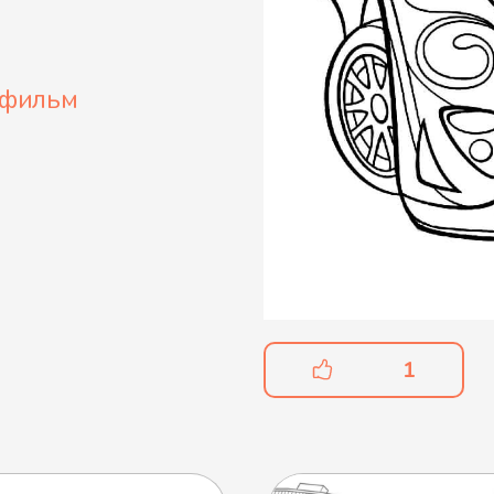
тфильм
1