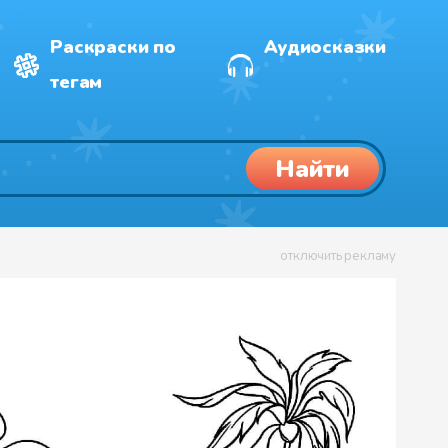
Раскраски по
Аудиосказки
тегам
Найти
отключить рекламу