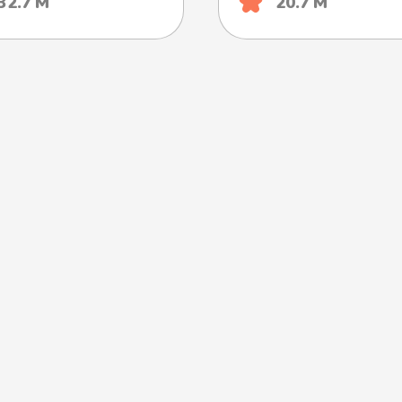
32.7 М
20.7 М