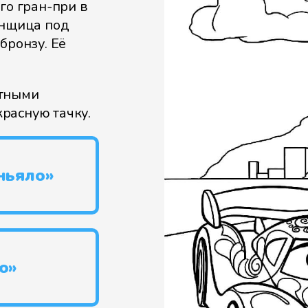
го гран-при в
онщица под
бронзу. Её
етными
расную тачку.
ньяло»
о»