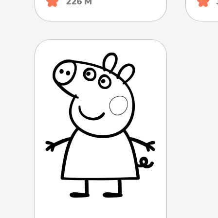
226 М