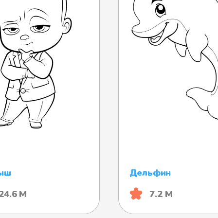
ыш
Дельфин
24.6 М
7.2 М