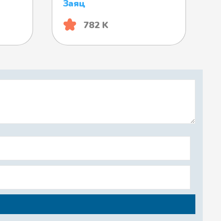
Заяц
782 K