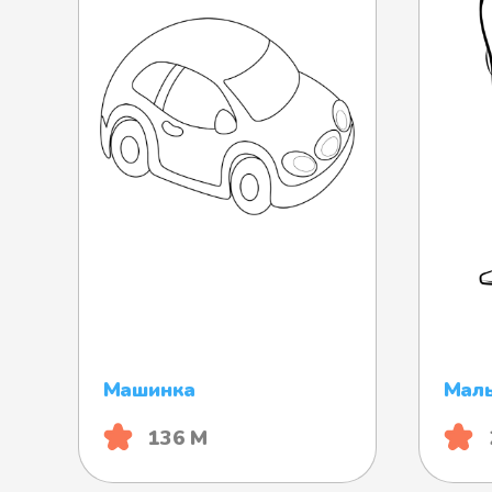
Машинка
Мал
136 М