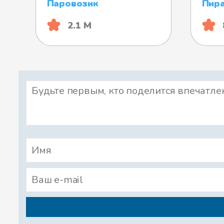
Паровозик
Пир
2.1 М