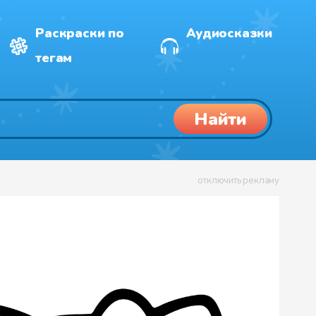
Раскраски по
Аудиосказки
тегам
Найти
отключить рекламу