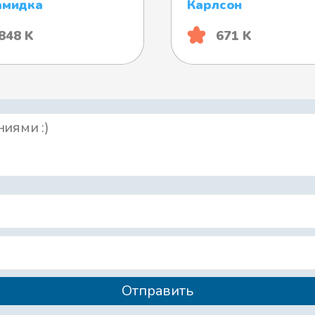
амидка
Карлсон
848 K
671 K