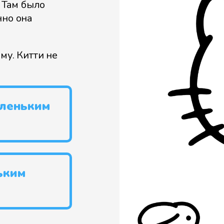
. Там было
нно она
му. Китти не
аленьким
ьким