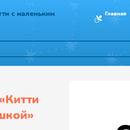
тти с маленьким
Главная
«
Китти
ишкой
»