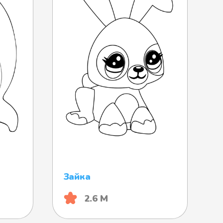
Зайка
2.6 М