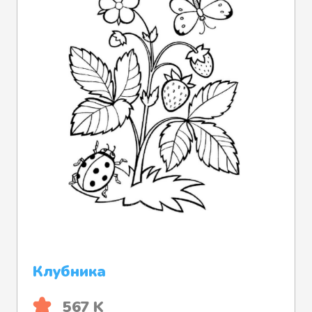
Клубника
567 K