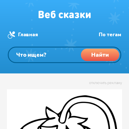
Главная
По тегам
Найти
отключить рекламу