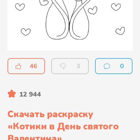
46
3
0
12 944
Скачать раскраску
«
Котики в День святого
Валентина
»