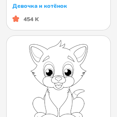
Девочка и котёнок
454 K