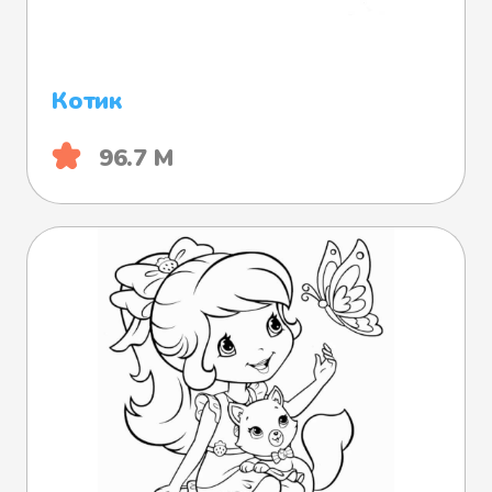
Котик
96.7 М