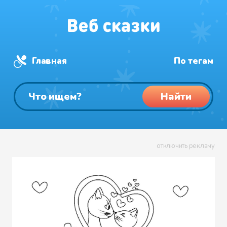
Главная
По тегам
Найти
отключить рекламу