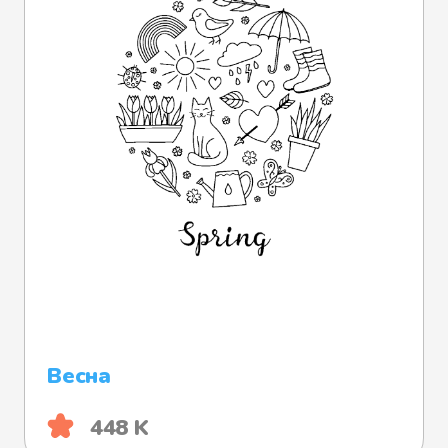
Весна
448 K