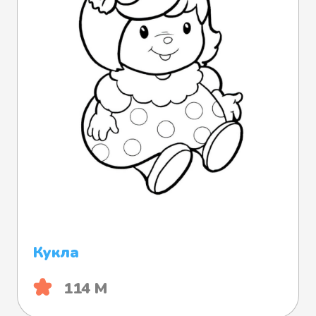
Кукла
114 М