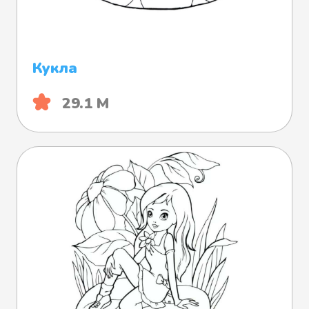
Кукла
29.1 М