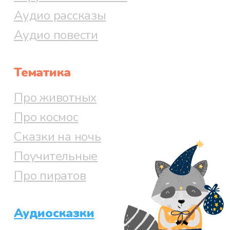
Аудио рассказы
Аудио повести
Тематика
Про животных
Про космос
Сказки на ночь
Поучительные
Про пиратов
Аудиосказки