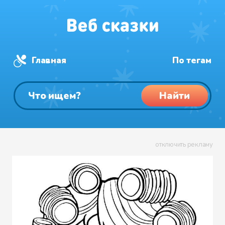
Главная
По тегам
Найти
отключить рекламу