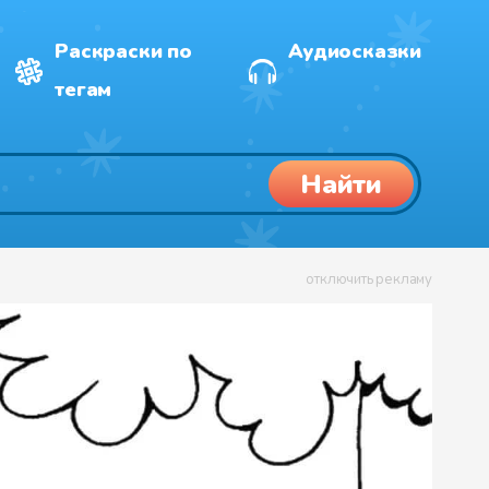
Раскраски по
Аудиосказки
тегам
Найти
отключить рекламу