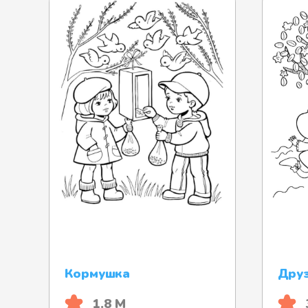
Кормушка
Дру
1.8 М