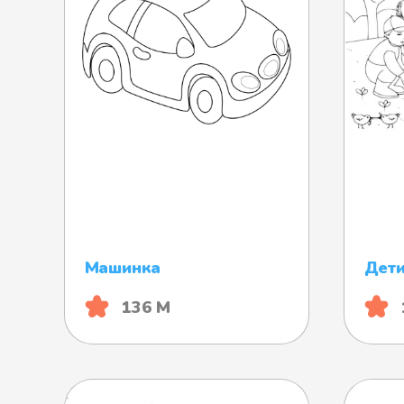
Машинка
Дети
136 М