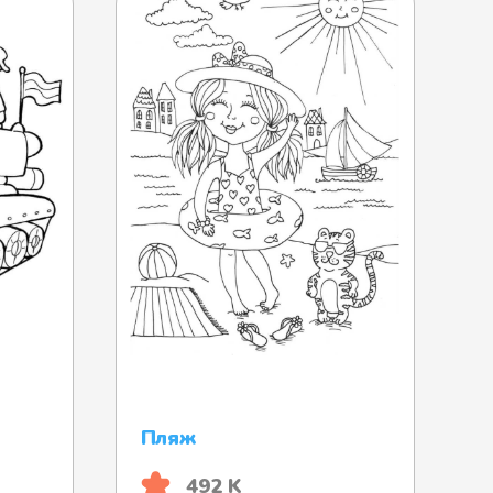
Пляж
492 K