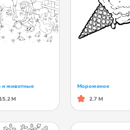
 и животные
Мороженое
15.2 М
2.7 М