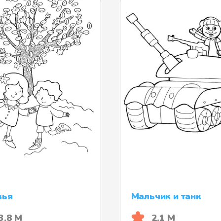
зья
Мальчик и танк
3.8 М
2.1 М