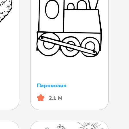
Паровозик
2.1 М