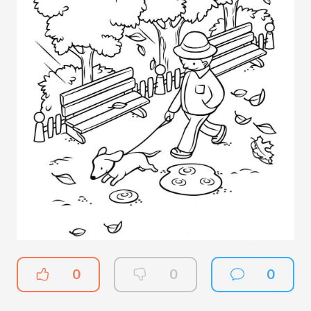
0
0
0