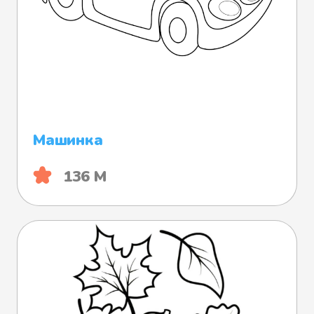
Машинка
136 М