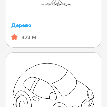
Дерево
473 М