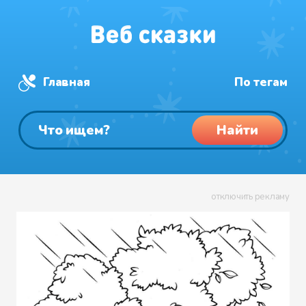
Главная
По тегам
Найти
отключить рекламу