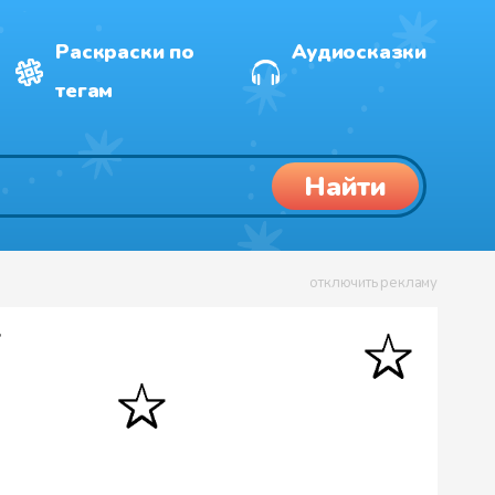
Раскраски по
Аудиосказки
тегам
Найти
отключить рекламу