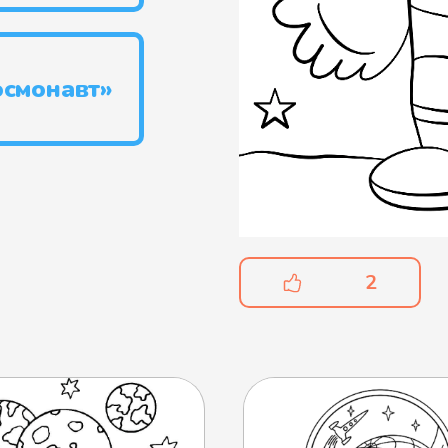
осмонавт»
2