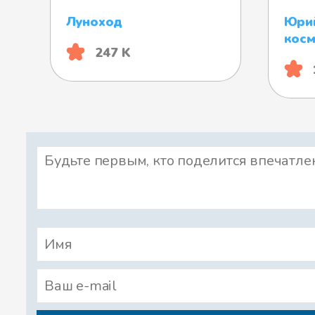
Луноход
Юрий
косм
247 K