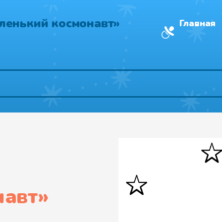
ленький космонавт»
Главная
навт
»