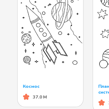
Космос
План
сист
37.0 М