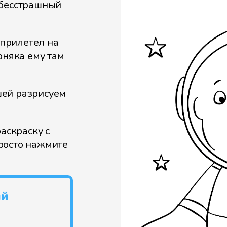
 бесстрашный
прилетел на
рняка ему там
шей разрисуем
аскраску с
росто нажмите
ий