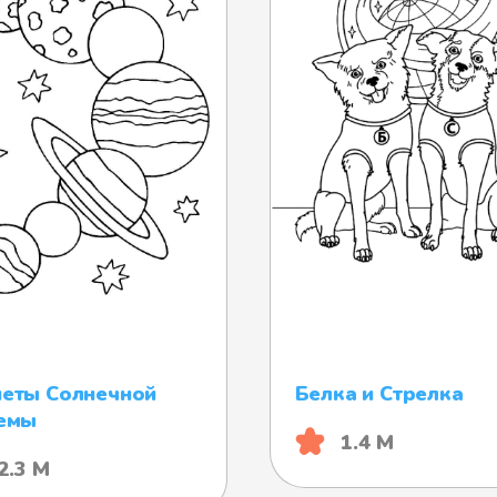
еты Солнечной
Белка и Стрелка
емы
1.4 М
2.3 М