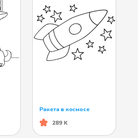
Ракета в космосе
289 K