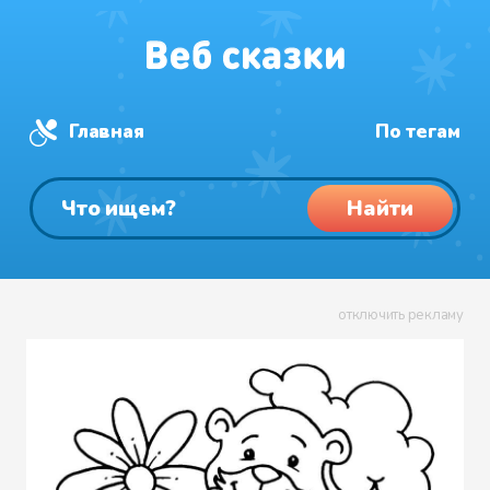
Главная
По тегам
Найти
отключить рекламу