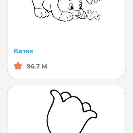
Котик
96.7 М