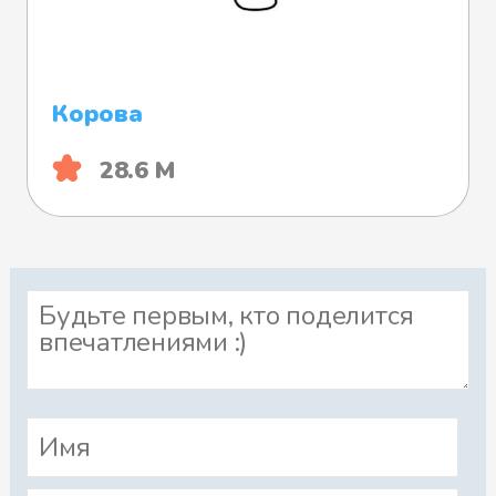
Корова
28.6 М