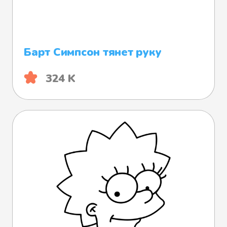
Барт Симпсон тянет руку
324 K