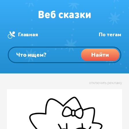
Главная
По тегам
Найти
отключить рекламу