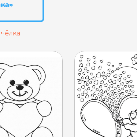
лка»
чёлка