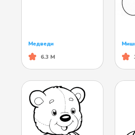
Медведи
Мишк
6.3 М