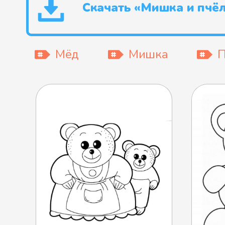
Скачать «Мишка и пчё
Мёд
Мишка
П