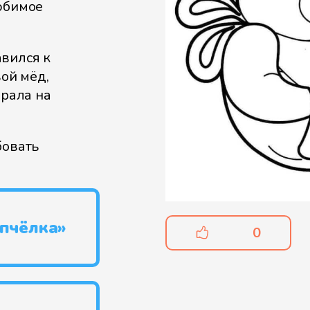
юбимое
авился к
вой мёд,
ирала на
бовать
 пчёлка»
0