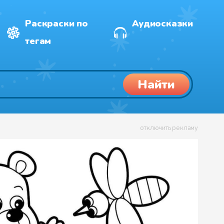
Раскраски по
Аудиосказки
тегам
Найти
отключить рекламу