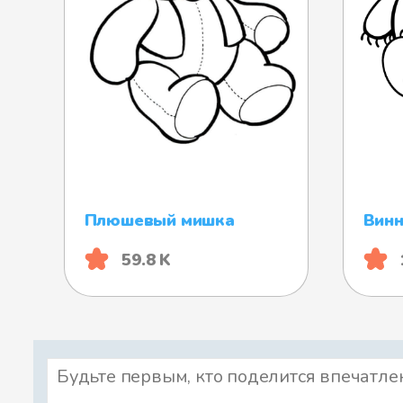
Плюшевый мишка
Винн
59.8 K