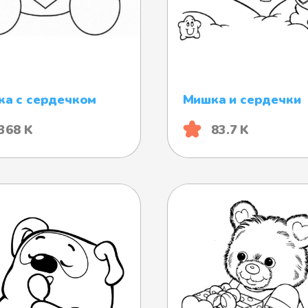
а с сердечком
Мишка и сердечки
368 K
83.7 K