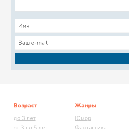
Возраст
Жанры
до 3 лет
Юмор
от 3 до 5 лет
Фантастика