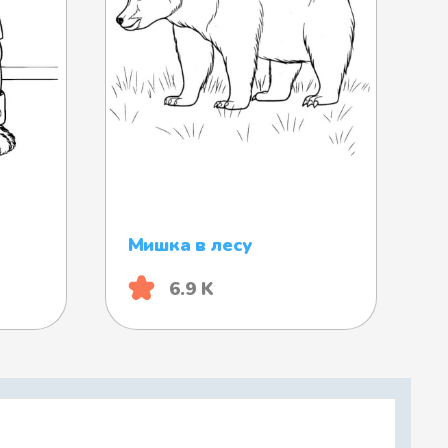
Мишка в лесу
6.9 K