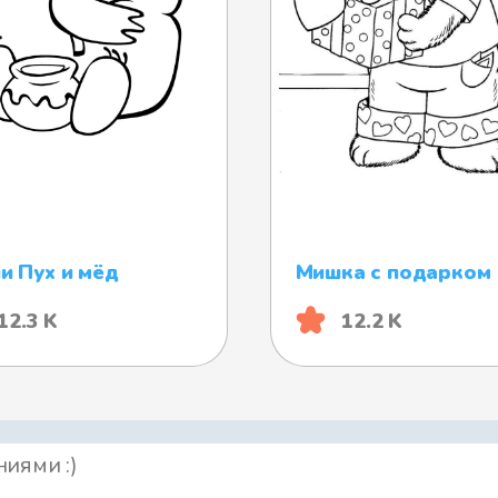
и Пух и мёд
Мишка с подарком
12.3 K
12.2 K