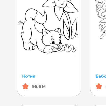
Котик
Баб
96.6 М