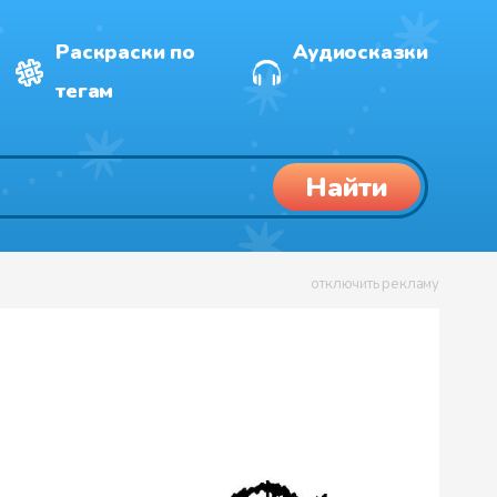
Раскраски по
Аудиосказки
тегам
Найти
отключить рекламу