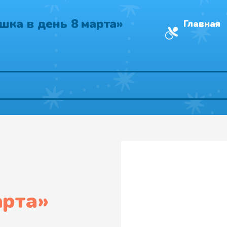
шка в день 8 марта»
Главная
арта
»