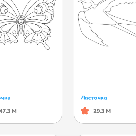
очка
Ласточка
47.3 М
29.3 М