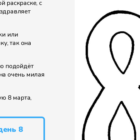
 раскраске, с
оздравляет
ки или
ку, так она
но подойдёт
она очень милая
ю 8 марта,
день 8