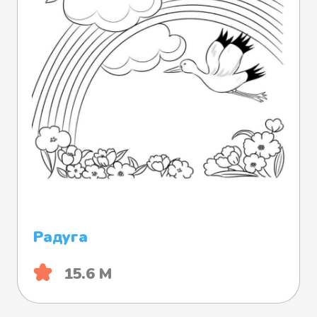
Радуга
15.6 М