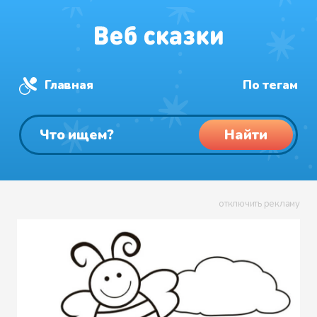
Главная
По тегам
Найти
отключить рекламу