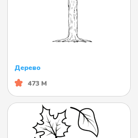
Дерево
473 М