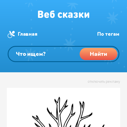
Главная
По тегам
Найти
отключить рекламу