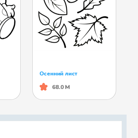
Осенний лист
68.0 М