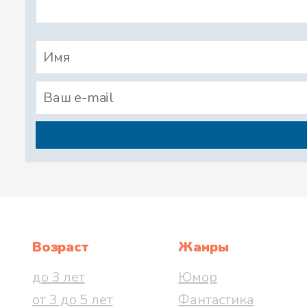
Возраст
Жанры
до 3 лет
Юмор
от 3 до 5 лет
Фантастика