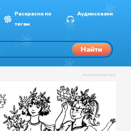
Раскраски по
Аудиосказки
тегам
Найти
отключить рекламу