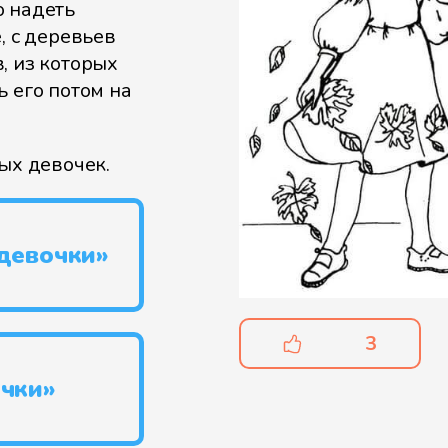
о надеть
, с деревьев
, из которых
 его потом на
ых девочек.
 девочки»
3
очки»