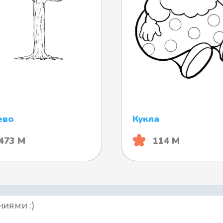
ево
Кукла
473 М
114 М