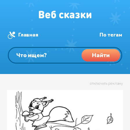
Главная
По тегам
Найти
отключить рекламу