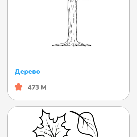
Дерево
473 М