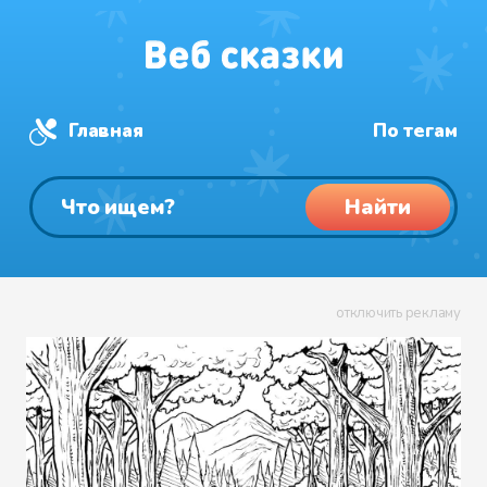
Главная
По тегам
Найти
отключить рекламу