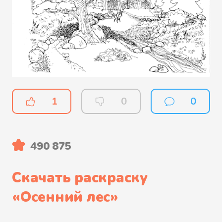
1
0
0
490 875
Скачать раскраску
«
Осенний лес
»