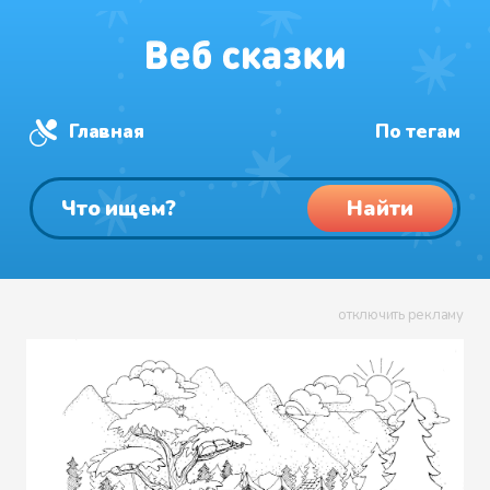
Главная
По тегам
Найти
отключить рекламу