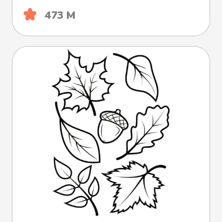
473 М