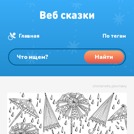
Главная
По тегам
Найти
отключить рекламу