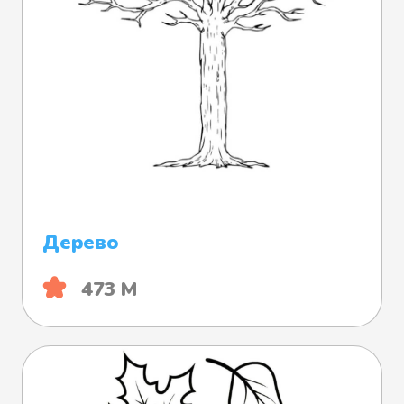
Дерево
473 М