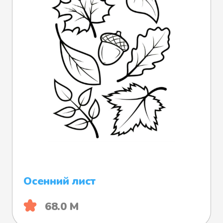
Осенний лист
68.0 М