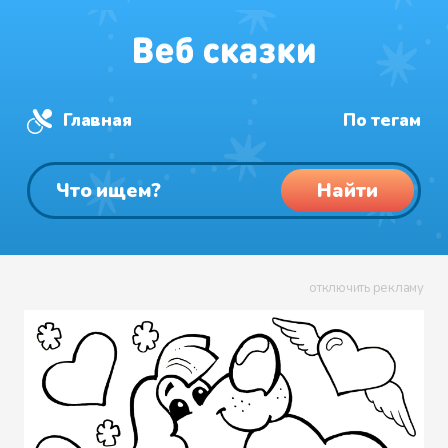
Главная
По тегам
Найти
отключить рекламу