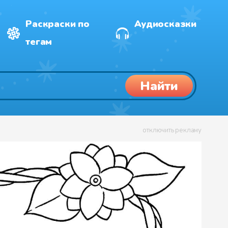
Раскраски по
Аудиосказки
тегам
Найти
отключить рекламу