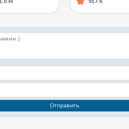
1.0 М
917 K