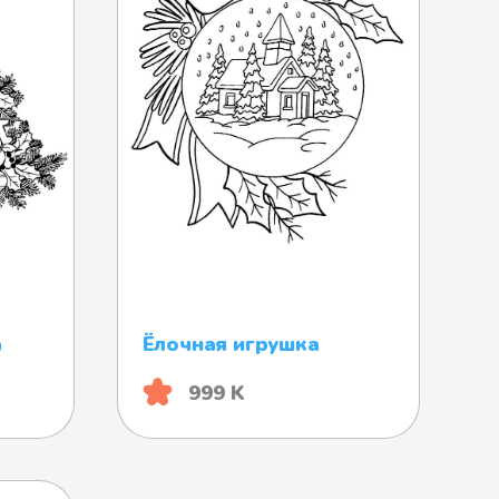
а
Ёлочная игрушка
999 K