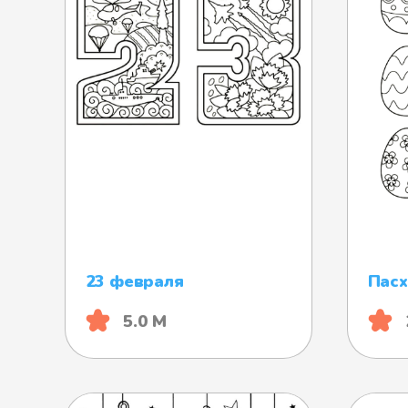
23 февраля
Пасх
5.0 М