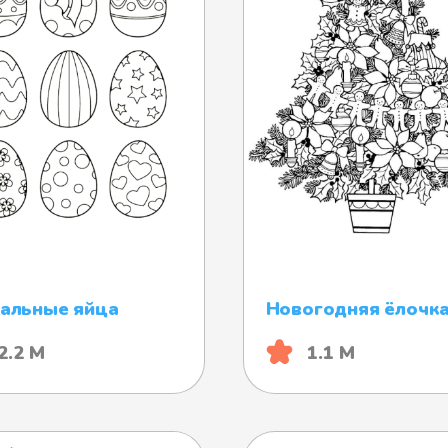
альные яйца
Новогодняя ёлочк
2.2 М
1.1 М