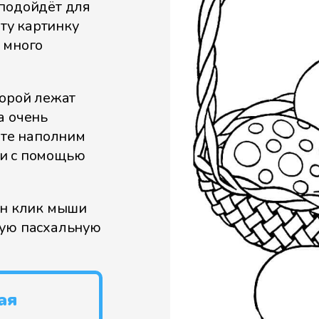
 подойдёт для
эту картинку
 много
торой лежат
а очень
йте наполним
ми с помощью
ин клик мыши
ную пасхальную
ая