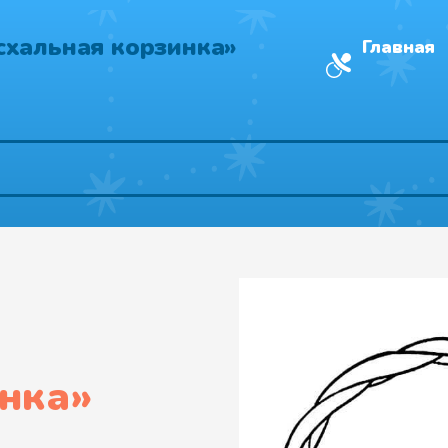
схальная корзинка»
Главная
нка
»