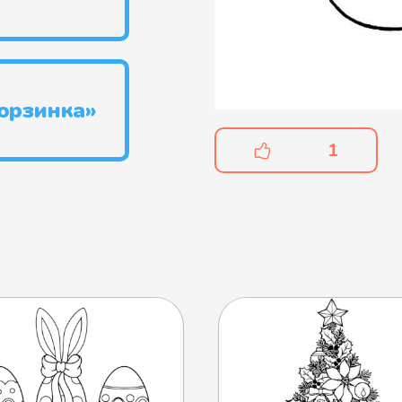
орзинка»
1