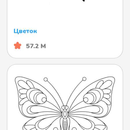
Цветок
57.2 М