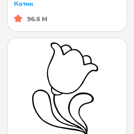
Котик
96.6 М