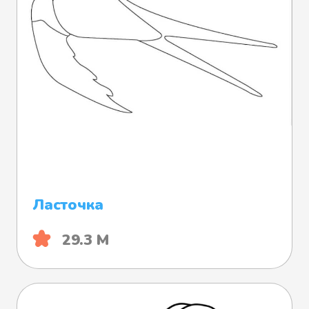
Ласточка
29.3 М