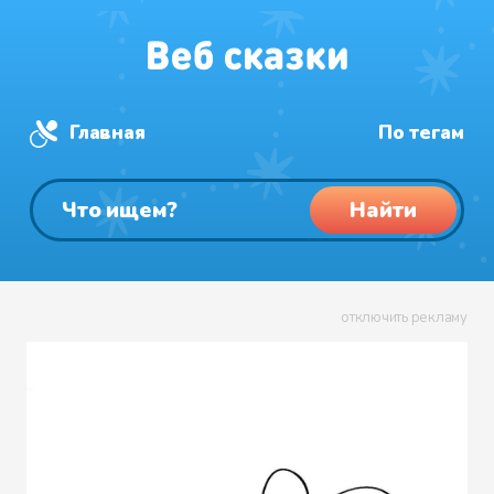
Главная
По тегам
Найти
отключить рекламу