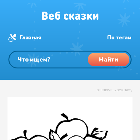
Главная
По тегам
Найти
отключить рекламу