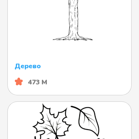
Дерево
473 М