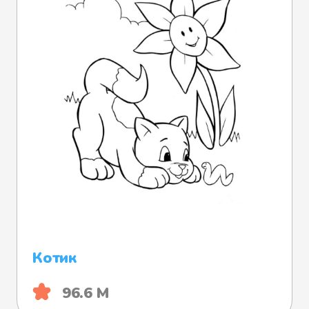
Котик
96.6 М