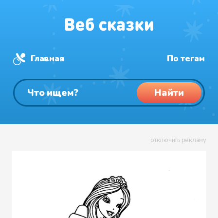
Главная
По тегам
Найти
отключить рекламу