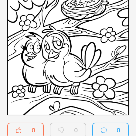
0
0
0