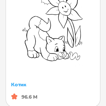
Котик
96.6 М