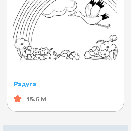
Радуга
15.6 М