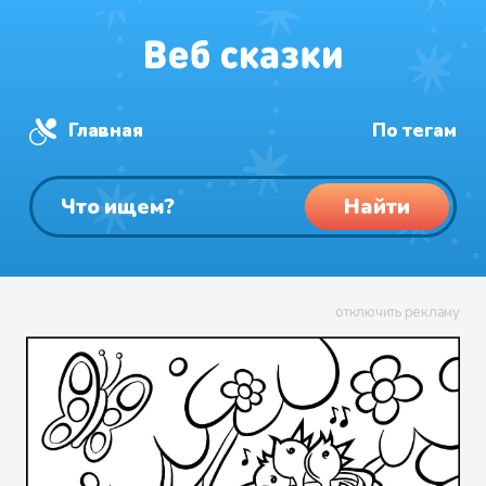
Главная
По тегам
Найти
отключить рекламу