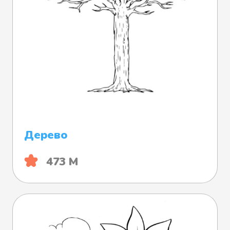
Дерево
473 М