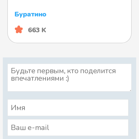
Буратино
663 K