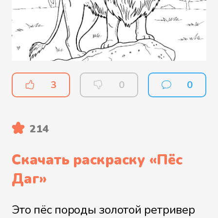
3
0
0
214
Скачать раскраску «
Пёс
Даг
»
Это пёс породы золотой ретривер