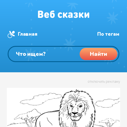
Главная
По тегам
Найти
отключить рекламу