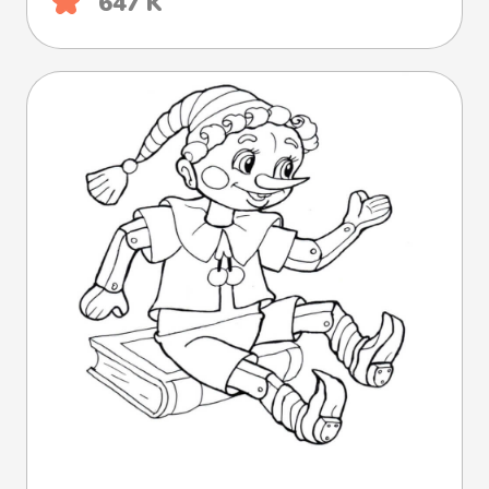
647 K