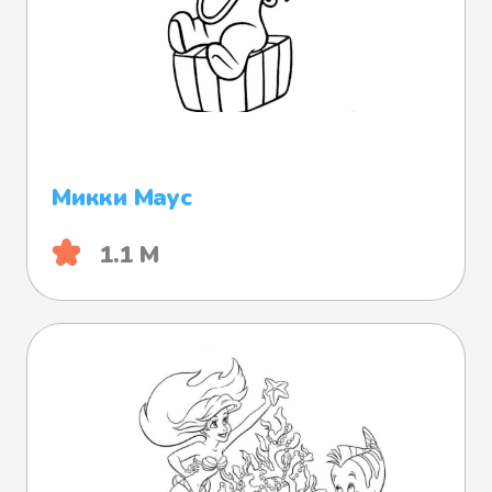
Микки Маус
1.1 М