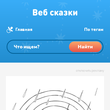
Главная
По тегам
Найти
отключить рекламу