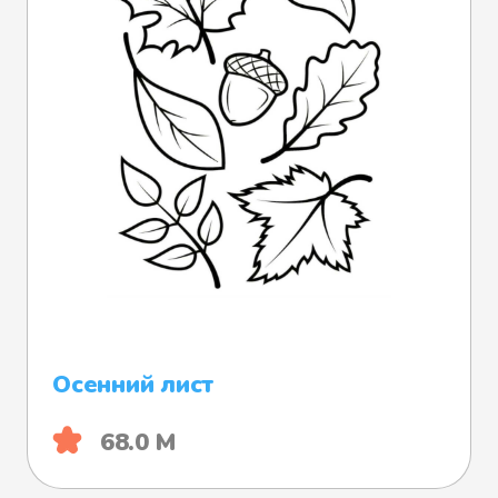
Осенний лист
68.0 М