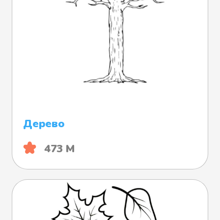
Дерево
473 М