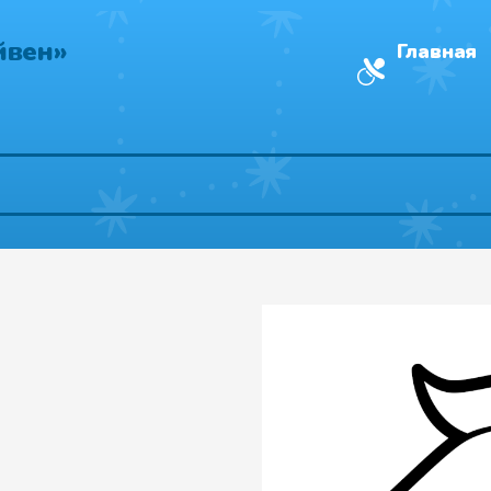
йвен»
Главная