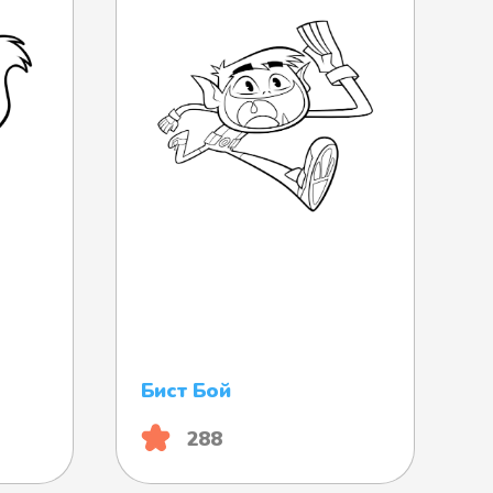
Бист Бой
288