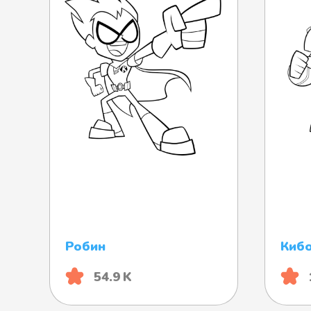
Робин
Киб
54.9 K