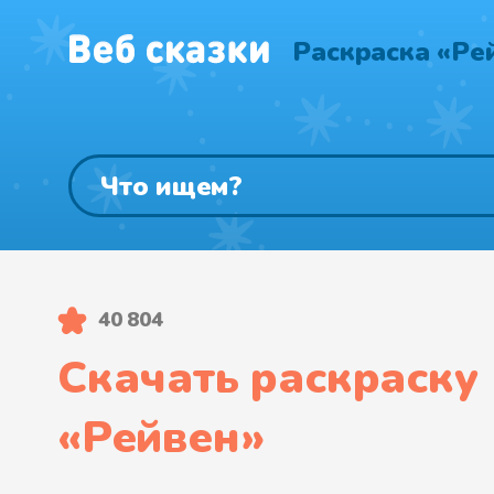
Раскраска «Ре
40 804
Скачать раскраску
«
Рейвен
»