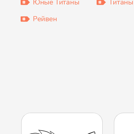
Юные Титаны
Титаны
Рейвен