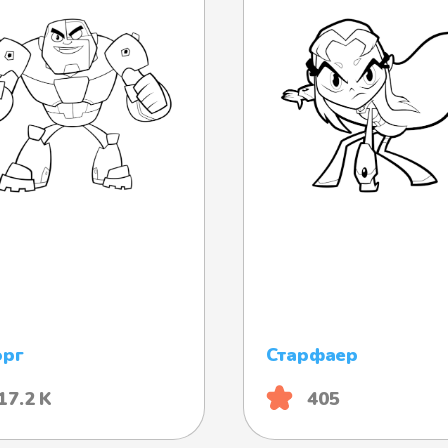
орг
Старфаер
17.2 K
405