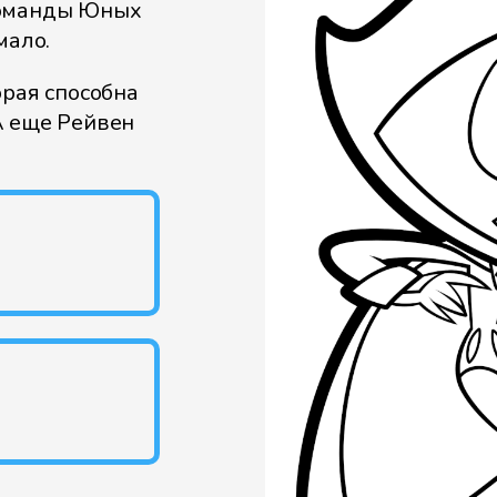
команды Юных
мало.
орая способна
А еще Рейвен