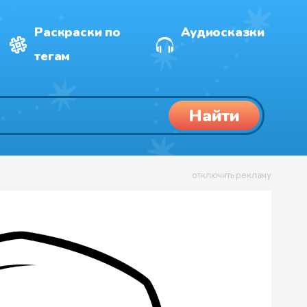
Раскраски по
Аудиосказки
тегам
Найти
отключить рекламу