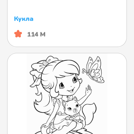
Кукла
114 М