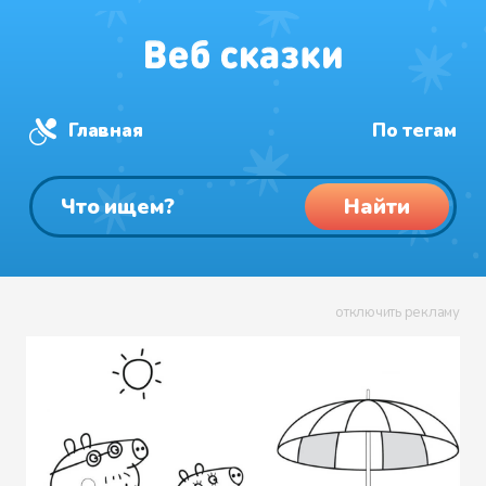
Главная
По тегам
Найти
отключить рекламу