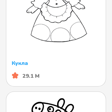
Кукла
29.1 М