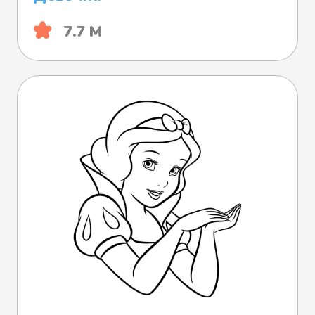
7.7 М