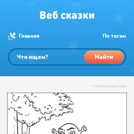
Главная
По тегам
Найти
отключить рекламу