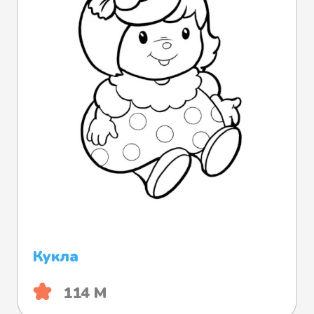
Кукла
114 М