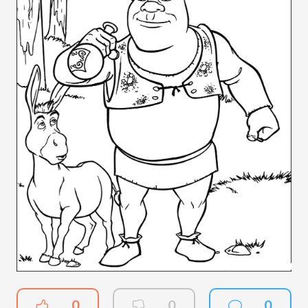
0
0
0