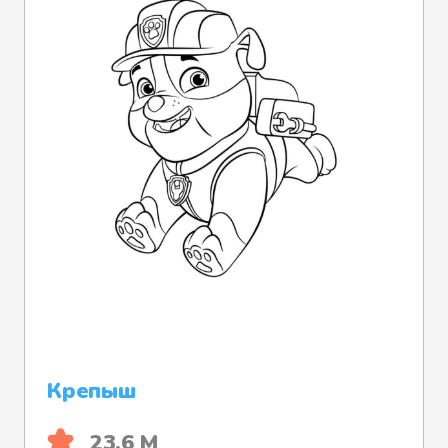
Крепыш
23.6 М