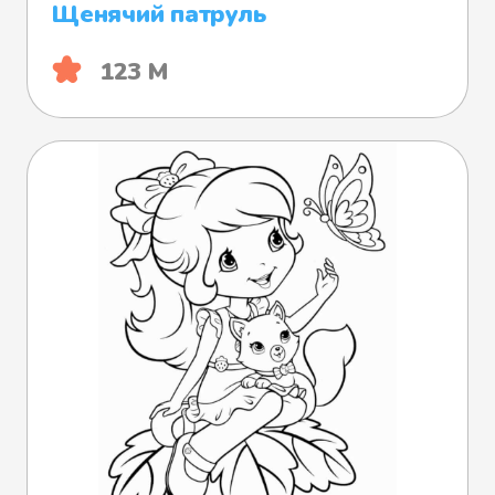
Щенячий патруль
123 М