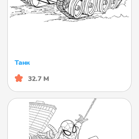
Танк
32.7 М