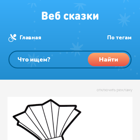
Главная
По тегам
Найти
отключить рекламу