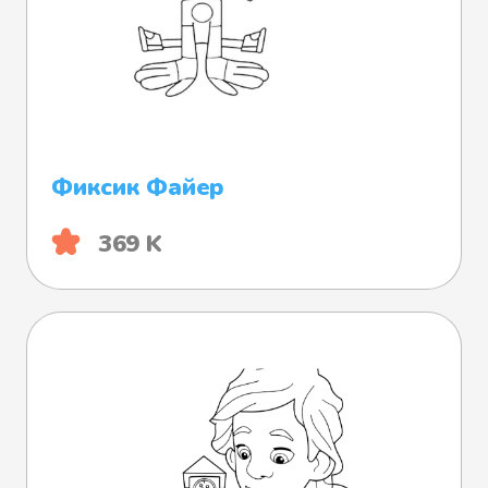
Фиксик Файер
369 K