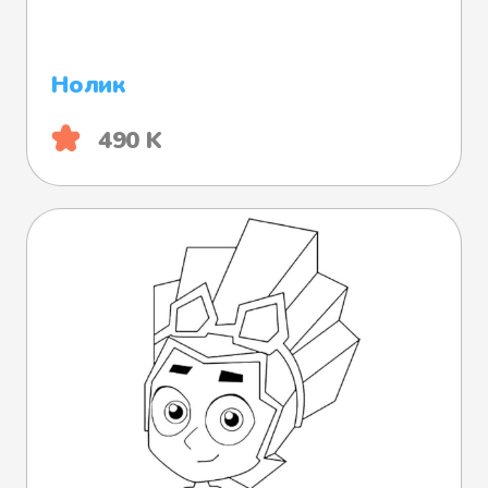
Нолик
490 K