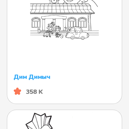
Дим Димыч
358 K