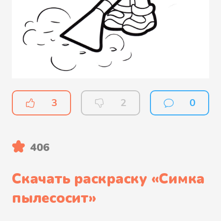
3
2
0
406
Скачать раскраску «
Симка
пылесосит
»