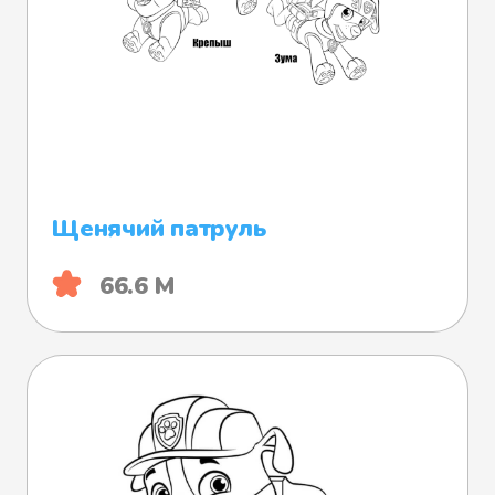
Щенячий патруль
66.6 М