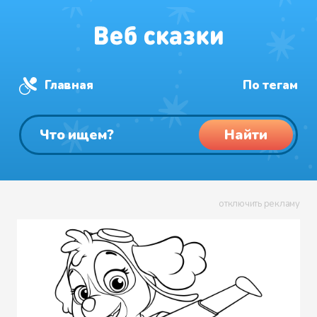
Главная
По тегам
Найти
отключить рекламу