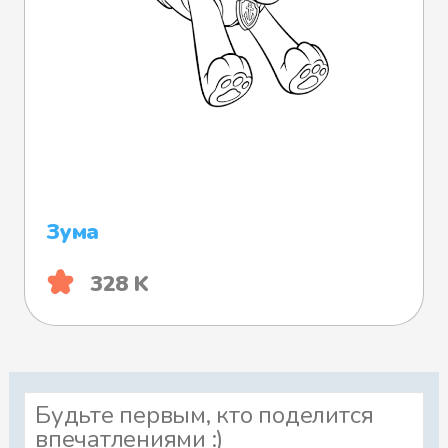
Зума
328 K