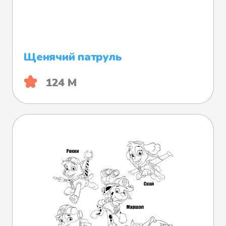
Щенячий патруль
124 М