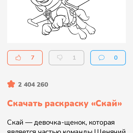
7
1
0
2 404 260
Скачать раскраску «
Скай
»
Скай — девочка-щенок, которая
является частью команды Щенячий